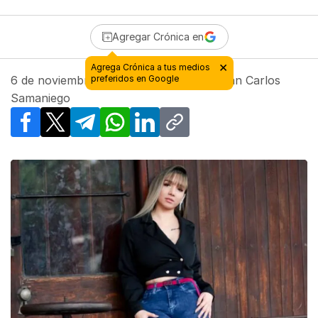
Agregar Crónica en
6 de noviembre de 2023 - 19:19
| Por
Juan Carlos
Samaniego
Facebook
X
Telegram
WhatsApp
LinkedIn
Copy link