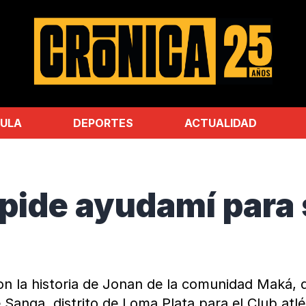
ULA
DEPORTES
ACTUALIDAD
 pide ayudamí para 
n la historia de Jonan de la comunidad Maká, qu
Sanga, distrito de Loma Plata para el Club atlé