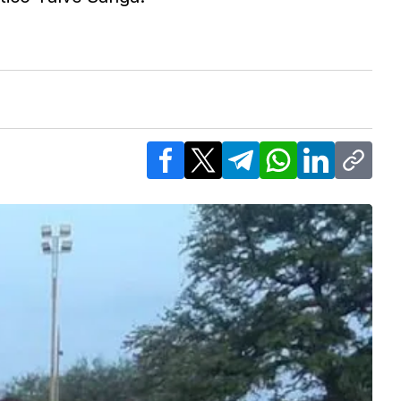
Facebook
X
Telegram
WhatsApp
LinkedIn
Copy l