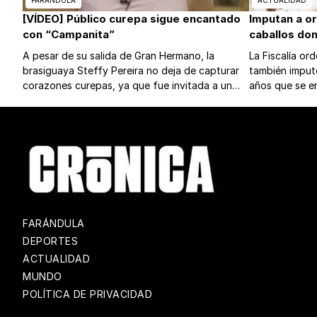
FARÁNDULA
ACTUALIDAD
[VÍDEO] Público curepa sigue encantado
Imputan a o
con “Campanita”
caballos don
A pesar de su salida de Gran Hermano, la
La Fiscalía or
brasiguaya Steffy Pereira no deja de capturar
también imput
corazones curepas, ya que fue invitada a un
años que se e
programa y la dejaron durante casi una hora y
momento de fal
media por el alto rating.
FARÁNDULA
DEPORTES
ACTUALIDAD
MUNDO
POLÍTICA DE PRIVACIDAD