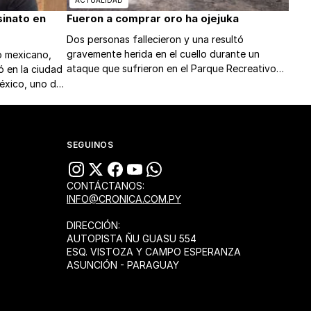
ACTUALIDAD
sinato en
Fueron a comprar oro ha ojejuka
Dos personas fallecieron y una resultó
gravemente herida en el cuello durante un
o mexicano,
ataque que sufrieron en el Parque Recreativo
ó en la ciudad
“En el Paraíso” de Encarnación, hasta donde
México, uno de
llegaron para concretar un supuesto negocio
ís.
de compra de oro.
SEGUINOS
CONTÁCTANOS:
INFO@CRONICA.COM.PY
DIRECCIÓN:
AUTOPISTA ÑU GUASU 554
ESQ. VISTOZA Y CAMPO ESPERANZA
ASUNCIÓN - PARAGUAY