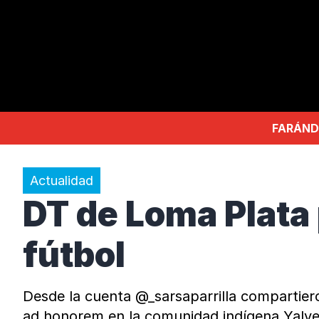
FARÁND
Actualidad
DT de Loma Plata
fútbol
Desde la cuenta @_sarsaparrilla compartiero
ad honorem en la comunidad indígena Yalve 