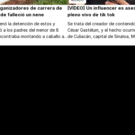
MUNDO
rganizadores de carrera de
[VÍDEO] Un influencer es ase
de falleció un nene
pleno vivo de tik tok
denó la detención de estos y
Se trata del creador de contenid
ó a los padres del menor de 8
César Gastélum, y el hecho ocurri
ncontraba montando a caballo al
de Culiacán, capital de Sinaloa, 
lecer en Cecilio Báez.
los estados más peligrosos del pa