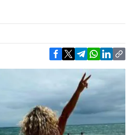
Facebook
X
Telegram
WhatsApp
LinkedIn
Copy l