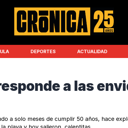
ULA
DEPORTES
ACTUALIDAD
responde a las env
do a solo meses de cumplir 50 años, hace explo
la playa y hoy salieron, calentitas.