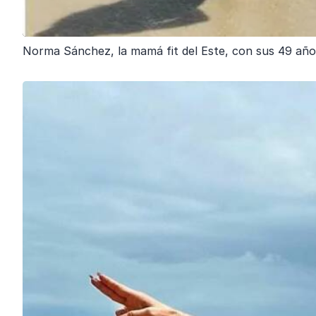
Norma Sánchez, la mamá fit del Este, con sus 49 añ