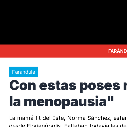
FARÁND
Farándula
Con estas poses 
la menopausia"
La mamá fit del Este, Norma Sánchez, estan
desde Florianópolis. Faltaban todavía las de 