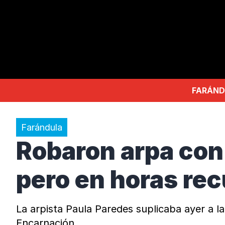
FARÁND
Farándula
Robaron arpa con 
pero en horas re
La arpista Paula Paredes suplicaba ayer a l
Encarnación.