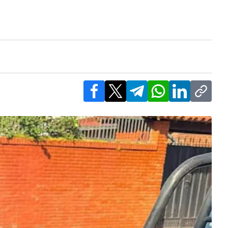
Facebook
X
Telegram
WhatsApp
LinkedIn
Copy l