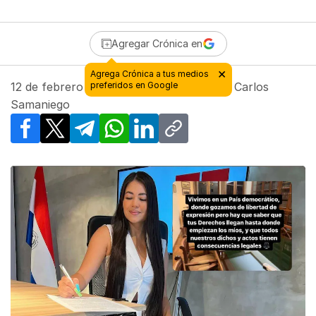
Agregar Crónica en
×
Agrega Crónica a tus medios
12 de febrero de 2024 - 19:33
preferidos en Google
| Por
Juan Carlos
Samaniego
Facebook
X
Telegram
WhatsApp
LinkedIn
Copy link