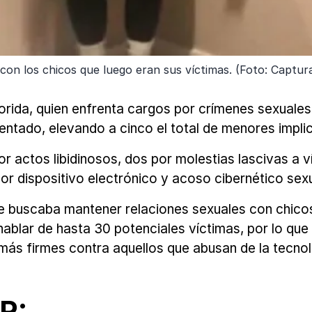
 con los chicos que luego eran sus víctimas. (Foto: Captur
lorida, quien enfrenta cargos por crímenes sexuale
entado, elevando a cinco el total de menores impli
r actos libidinosos, dos por molestias lascivas a v
por dispositivo electrónico y acoso cibernético sexu
e buscaba mantener relaciones sexuales con chicos,
a hablar de hasta 30 potenciales víctimas, por lo q
más firmes contra aquellos que abusan de la tecno
R: