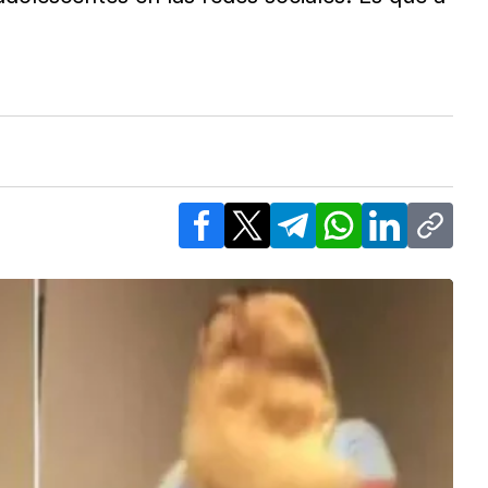
Facebook
X
Telegram
WhatsApp
LinkedIn
Copy l