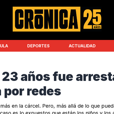
ULA
DEPORTES
ACTUALIDAD
 23 años fue arres
a por redes
ás en la cárcel. Pero, más allá de lo que pued
caso es lo expuestos que están los niños y los 