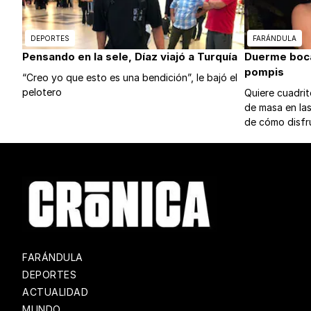
DEPORTES
FARÁNDULA
Pensando en la sele, Díaz viajó a Turquía
Duerme boca 
pompis
“Creo yo que esto es una bendición”, le bajó el
pelotero
Quiere cuadri
de masa en la
de cómo disfr
FARÁNDULA
DEPORTES
ACTUALIDAD
MUNDO