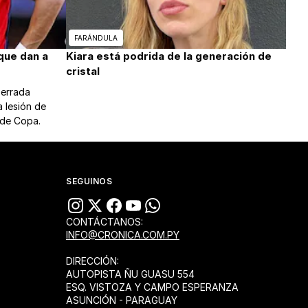
FARÁNDULA
que dan a
Kiara está podrida de la generación de
cristal
perrada
a lesión de
 de Copa.
SEGUINOS
CONTÁCTANOS:
INFO@CRONICA.COM.PY
DIRECCIÓN:
AUTOPISTA ÑU GUASU 554
ESQ. VISTOZA Y CAMPO ESPERANZA
ASUNCIÓN - PARAGUAY