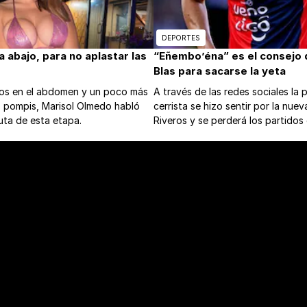
DEPORTES
abajo, para no aplastar las
“Eñembo’éna” es el consejo 
Blas para sacarse la yeta
tos en el abdomen y un poco más
A través de las redes sociales la 
s pompis, Marisol Olmedo habló
cerrista se hizo sentir por la nuev
uta de esta etapa.
Riveros y se perderá los partidos