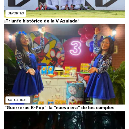
DEPORTES
¡Triunfo histórico de la V Azulada!
ACTUALIDAD
“Guerreras K-Pop”: la “nueva era” de los cumples