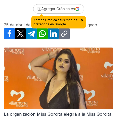
Agregar Crónica en
×
Agrega Crónica a tus medios
25 de abril de 2024 - 15:53
preferidos en Google
| Por
Omar Delgado
Facebook
X
Telegram
WhatsApp
LinkedIn
Copy link
La organización MIss Gordita elegirá a la Miss Gordita