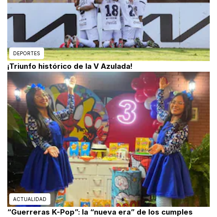
DEPORTES
¡Triunfo histórico de la V Azulada!
ACTUALIDAD
“Guerreras K-Pop”: la “nueva era” de los cumples