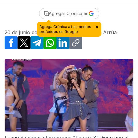
Agregar Crónica en
20 de junio de 2024 - 17:15
| Por
Rossana Arrúa
Facebook
X
Telegram
WhatsApp
LinkedIn
Copy link
Luego de ganar el programa "Factor X" dicen que el