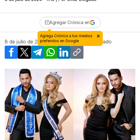
Agregar Crónica en
×
Agrega Crónica a tus medios
8 de julio de 2024 - 11:15
preferidos en Google
| Por
Omar Delgado
Facebook
X
Telegram
WhatsApp
LinkedIn
Copy link