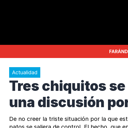
FARÁND
Actualidad
Tres chiquitos s
una discusión po
De no creer la triste situación por la que 
patos se saliera de control. El hecho, que 