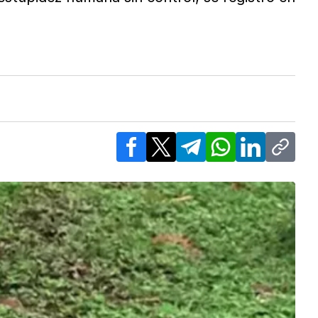
Facebook
X
Telegram
WhatsApp
LinkedIn
Copy l