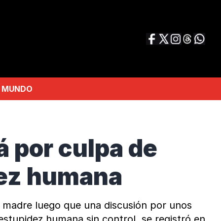
MUNDO
 por culpa de
idez humana
su madre luego que una discusión por unos
estupidez humana sin control, se registró en