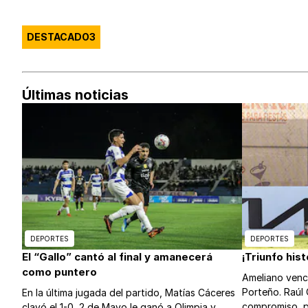
DESTACADO3
Últimas noticias
DEPORTES
DEPORTES
El “Gallo” cantó al final y amanecerá
¡Triunfo his
como puntero
Ameliano venc
Porteño. Raúl 
En la última jugada del partido, Matías Cáceres
compromiso, po
clavó el 1-0, 2 de Mayo le ganó a Olimpia y