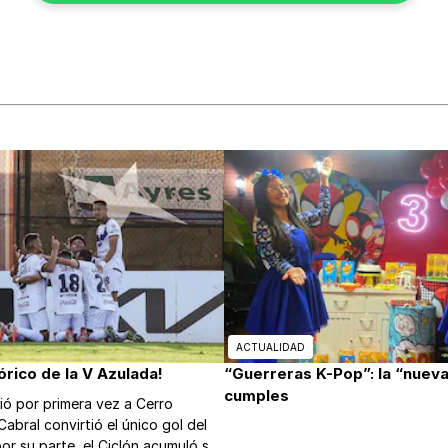
ACTUALIDAD
tórico de la V Azulada!
“Guerreras K-Pop”: la “nueva
cumples
ió por primera vez a Cerro
Cabral convirtió el único gol del
r su parte, el Ciclón acumuló su