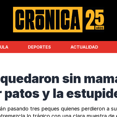
ULA
DEPORTES
ACTUALIDAD
e quedaron sin mamá
r patos y la estup
están pasando tres peques quienes perdieron a 
entremezcla lo trágico con una clara muestra de 