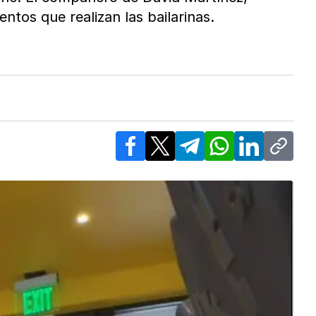
ntos que realizan las bailarinas.
Facebook
X
Telegram
WhatsApp
LinkedIn
Copy l