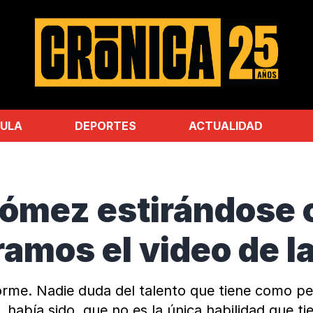
ULA
DEPORTES
ACTUALIDAD
Gómez estirándose 
amos el video de l
orme. Nadie duda del talento que tiene como pe
ro, había sido, que no es la única habilidad que 