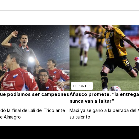
DEPORTES
que podíamos ser campeones
Añasco promete: “la entrega 
nunca van a faltar”
ó la final de Lali del Trico ante
Maxi ya se ganó a la perrada del
de Almagro
su talento