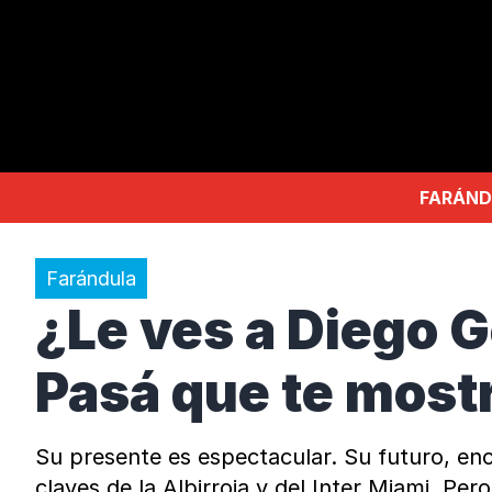
FARÁND
Farándula
¿Le ves a Diego 
Pasá que te mostr
Su presente es espectacular. Su futuro, en
claves de la Albirroja y del Inter Miami. Pe