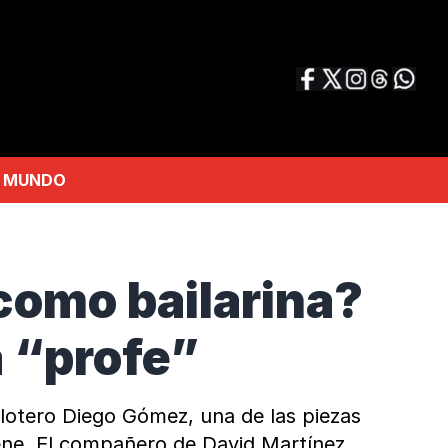
MUNDO
como bailarina?
a “profe”
lotero Diego Gómez, una de las piezas
tiene. El compañero de David Martínez,