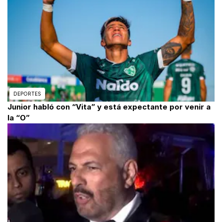
DEPORTES
Junior habló con “Vita” y está expectante por venir a
la “O”