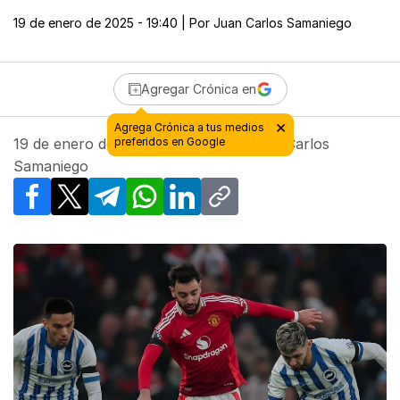
19 de enero de 2025 - 19:40
| Por
Juan Carlos Samaniego
Agregar Crónica en
×
Agrega Crónica a tus medios
19 de enero de 2025 - 19:40
preferidos en Google
| Por
Juan Carlos
Samaniego
Facebook
X
Telegram
WhatsApp
LinkedIn
Copy link