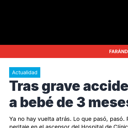
FARÁND
Actualidad
Tras grave accide
a bebé de 3 meses
Ya no hay vuelta atrás. Lo que pasó, pasó.
peritaje en el ascensor del Hospital de Clí