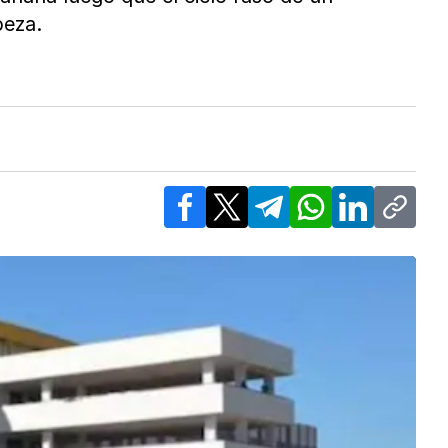
beza.
Facebook
X
Telegram
WhatsApp
LinkedIn
Copy l