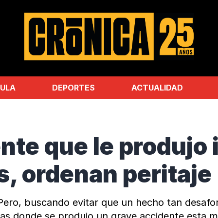
ULA
DEPORTES
ACTUALIDAD
nte que le produjo
, ordenan peritaje
 Pero, buscando evitar que un hecho tan desafor
nicas donde se produjo un grave accidente esta 