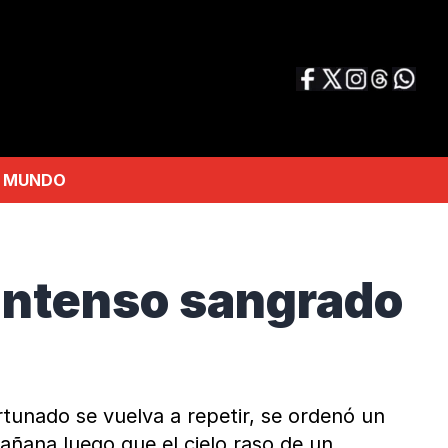
MUNDO
 intenso sangrado
tunado se vuelva a repetir, se ordenó un
mañana luego que el cielo raso de un