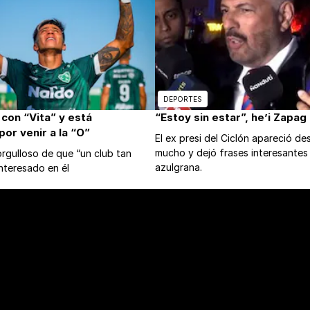
DEPORTES
 con “Vita” y está
“Estoy sin estar”, he’i Zapag
or venir a la “O”
El ex presi del Ciclón apareció d
mucho y dejó frases interesantes
rgulloso de que “un club tan
azulgrana.
nteresado en él