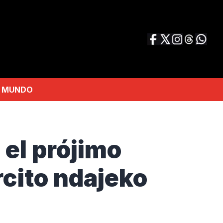
MUNDO
 el prójimo
ército ndajeko