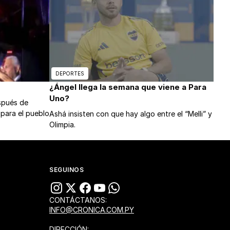
DEPORTES
¿Ángel llega la semana que viene a Para
Uno?
espués de
 para el pueblo
Ashá insisten con que hay algo entre el “Melli” y
Olimpia.
SEGUINOS
CONTÁCTANOS:
INFO@CRONICA.COM.PY
DIRECCIÓN: