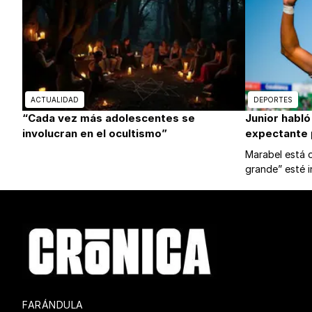
ACTUALIDAD
DEPORTES
“Cada vez más adolescentes se
Junior habló
involucran en el ocultismo”
expectante p
Marabel está o
grande” esté i
FARÁNDULA