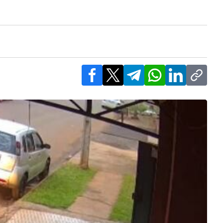
Facebook
X
Telegram
WhatsApp
LinkedIn
Copy l