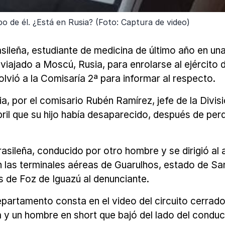
po de él. ¿Está en Rusia? (Foto: Captura de video)
sileña, estudiante de medicina de último año en un
iajado a Moscú, Rusia, para enrolarse al ejército d
volvió a la Comisaría 2ª para informar al respecto.
, por el comisario Rubén Ramírez, jefe de la Divi
ril que su hijo había desaparecido, después de per
rasileña, conducido por otro hombre y se dirigió a
n las terminales aéreas de Guarulhos, estado de S
s de Foz de Iguazú al denunciante.
departamento consta en el video del circuito cerrad
a y un hombre en short que bajó del lado del conduc