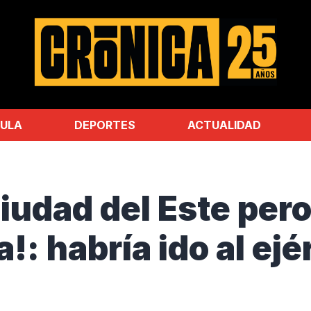
ULA
DEPORTES
ACTUALIDAD
udad del Este pero
!: habría ido al ej