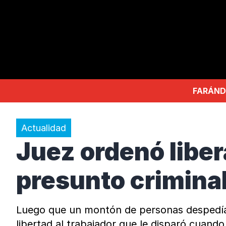
FARÁND
Actualidad
Juez ordenó liber
presunto criminal
Luego que un montón de personas despedían
libertad al trabajador que le disparó cuand