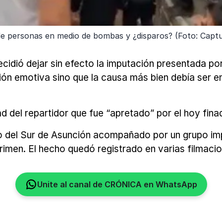
de personas en medio de bombas y ¿disparos? (Foto: Captu
idió dejar sin efecto la imputación presentada por 
ción emotiva sino que la causa más bien debía ser 
 del repartidor que fue “apretado” por el hoy finado
io del Sur de Asunción acompañado por un grupo im
 crimen. El hecho quedó registrado en varias filmac
Unite al canal de CRÓNICA en WhatsApp