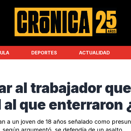
ULA
DEPORTES
ACTUALIDAD
ar al trabajador qu
 al que enterraron ¿
 a un joven de 18 años señalado como presunto
o, según argumentó, se defendía de un asalto.