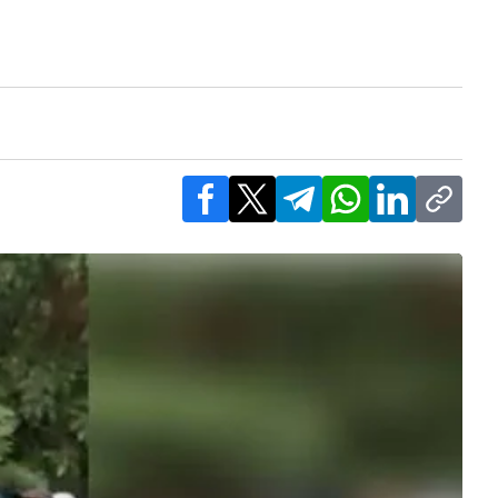
Facebook
X
Telegram
WhatsApp
LinkedIn
Copy l