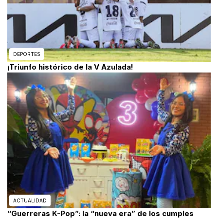
DEPORTES
¡Triunfo histórico de la V Azulada!
ACTUALIDAD
“Guerreras K-Pop”: la “nueva era” de los cumples