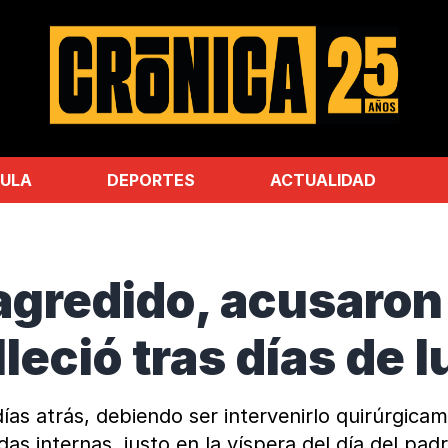
ULA
DEPORTES
ACTUALIDAD
agredido, acusaron 
leció tras días de 
as atrás, debiendo ser intervenirlo quirúrgica
s internas, justo en la víspera del día del padr