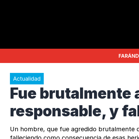
FARÁND
Actualidad
Fue brutalmente 
responsable, y fal
Un hombre, que fue agredido brutalmente dí
falleciendo como consecuencia de esas herida