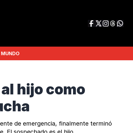
MUNDO
al hijo como
lucha
mente de emergencia, finalmente terminó
e. El sospechado es el hijo.