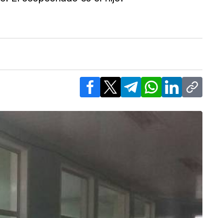
Facebook
X
Telegram
WhatsApp
LinkedIn
Copy l