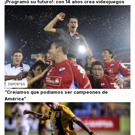
¡Programó su futuro!: con 14 años crea videojuegos
DEPORTES
“Creíamos que podíamos ser campeones de
América”