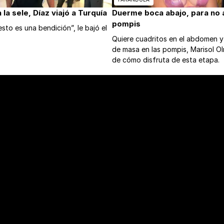
la sele, Díaz viajó a Turquía
Duerme boca abajo, para no a
pompis
sto es una bendición”, le bajó el
Quiere cuadritos en el abdomen 
de masa en las pompis, Marisol O
de cómo disfruta de esta etapa.