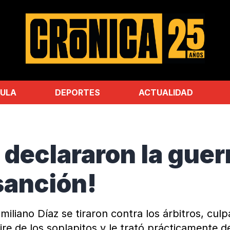
ULA
DEPORTES
ACTUALIDAD
declararon la guerr
sanción!
iliano Díaz se tiraron contra los árbitros, culp
ire de los soplapitos y le trató prácticamente 