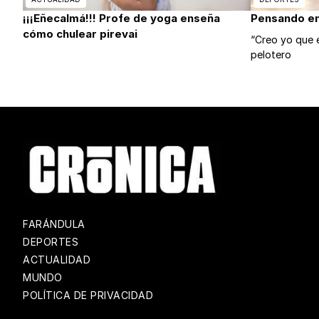
¡¡¡Eñecalmá!!! Profe de yoga enseña
Pensando en 
cómo chulear pirevai
“Creo yo que e
pelotero
FARÁNDULA
DEPORTES
ACTUALIDAD
MUNDO
POLÍTICA DE PRIVACIDAD