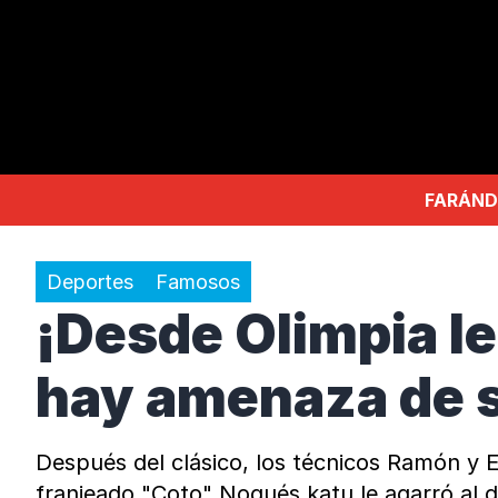
FARÁND
Deportes
Famosos
¡Desde Olimpia le 
hay amenaza de 
Después del clásico, los técnicos Ramón y Em
franjeado "Coto" Nogués katu le agarró al d