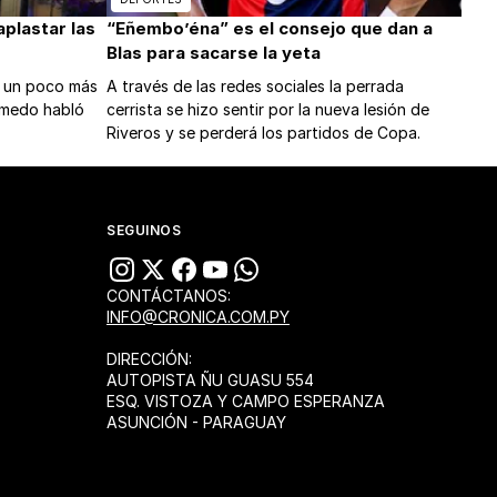
plastar las
“Eñembo’éna” es el consejo que dan a
Blas para sacarse la yeta
y un poco más
A través de las redes sociales la perrada
lmedo habló
cerrista se hizo sentir por la nueva lesión de
Riveros y se perderá los partidos de Copa.
SEGUINOS
CONTÁCTANOS:
INFO@CRONICA.COM.PY
DIRECCIÓN:
AUTOPISTA ÑU GUASU 554
ESQ. VISTOZA Y CAMPO ESPERANZA
ASUNCIÓN - PARAGUAY