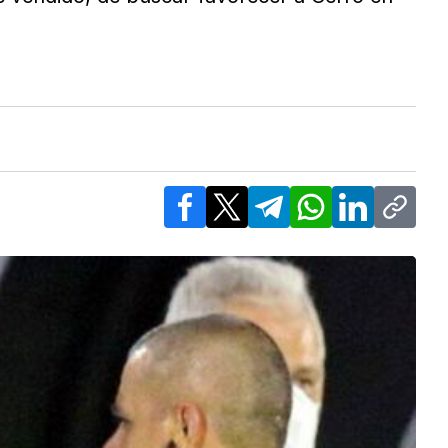
Facebook
X
Telegram
WhatsApp
LinkedIn
Copy l