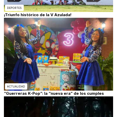
DEPORTES
¡Triunfo histórico de la V Azulada!
ACTUALIDAD
“Guerreras K-Pop”: la “nueva era” de los cumples