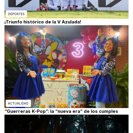
DEPORTES
¡Triunfo histórico de la V Azulada!
ACTUALIDAD
“Guerreras K-Pop”: la “nueva era” de los cumples