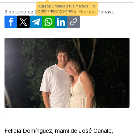
3 de junio de 2026 - 00:20
| Por
Hernán Penayo
Facebook
X
Telegram
WhatsApp
LinkedIn
Copy link
.
Felicia Domínguez, mami de José Canale,