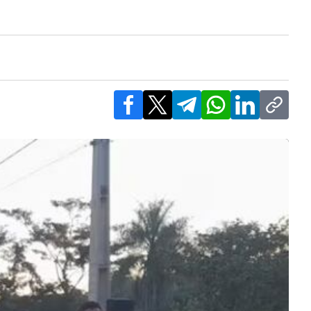
Facebook
X
Telegram
WhatsApp
LinkedIn
Copy l