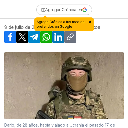
Agregar Crónica en
×
Agrega Crónica a tus medios
9 de julio de 2026 - 02:15
preferidos en Google
| Por
Ariamne Roa
Facebook
X
Telegram
WhatsApp
LinkedIn
Copy link
Dario, de 28 años, había viajado a Ucrania el pasado 17 de