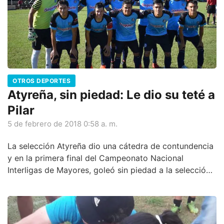
OTROS DEPORTES
Atyreña, sin piedad: Le dio su teté a
Pilar
5 de febrero de 2018 0:58 a. m.
La selección Atyreña dio una cátedra de contundencia
y en la primera final del Campeonato Nacional
Interligas de Mayores, goleó sin piedad a la selección
Pilarense. El 6-0 que logró el cuadro cordilllerano
demuestra la notable superioridad que impuso en
cancha del 12 de Octubre de Itauguá, escenario de
estas finales, que lució un marco casi repleto y dejó