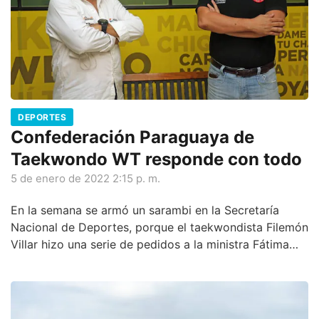
DEPORTES
Confederación Paraguaya de
Taekwondo WT responde con todo
5 de enero de 2022 2:15 p. m.
En la semana se armó un sarambi en la Secretaría
Nacional de Deportes, porque el taekwondista Filemón
Villar hizo una serie de pedidos a la ministra Fátima
Morales, donde incluye la creación de una Federación
Deportiva Nacional del Taekwondo W.T. porque, ndaje,
el nivel actual de nuestros atletas está muy bajo.
Incluso, hizo una huelga de hambre y está en su tercer