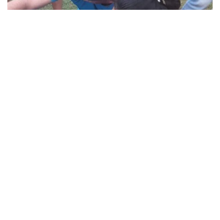
una millonaria recaudación.
OTROS DEPORTES
Fue una “heroína” que salvó una
vida
31 de enero de 2018 7:13 a. m.