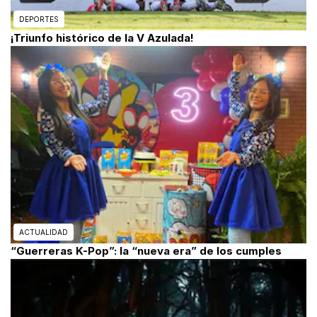
DEPORTES
¡Triunfo histórico de la V Azulada!
ACTUALIDAD
“Guerreras K-Pop”: la “nueva era” de los cumples