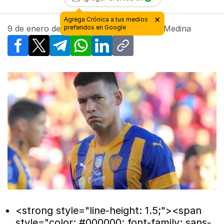
9 de enero de 2018 - 10:16
| Por
Manuel Medina
Facebook
X
Telegram
WhatsApp
LinkedIn
Copy link
<strong style="line-height: 1.5;"><span
style="color: #000000; font-family: sans-