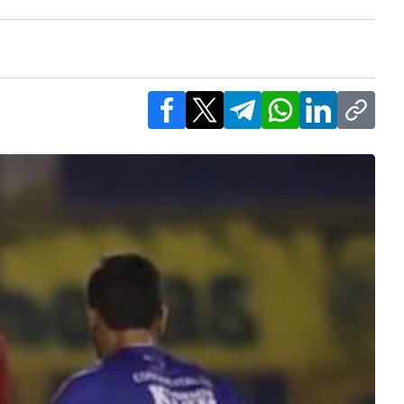
Facebook
X
Telegram
WhatsApp
LinkedIn
Copy l