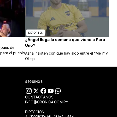
DEPORTES
¿Ángel llega la semana que viene a Para
Uno?
espués de
 para el pueblo
Ashá insisten con que hay algo entre el “Melli” y
Olimpia.
SEGUINOS
CONTÁCTANOS:
INFO@CRONICA.COM.PY
DIRECCIÓN:
AUTOPISTA ÑU GUASU 554