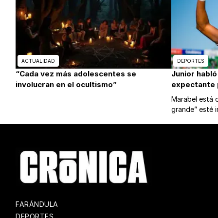
ACTUALIDAD
DEPORTES
“Cada vez más adolescentes se
Junior habló
involucran en el ocultismo”
expectante p
Marabel está o
grande” esté i
FARÁNDULA
DEPORTES