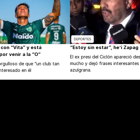
DEPORTES
 con “Vita” y está
“Estoy sin estar”, he’i Zapag
or venir a la “O”
El ex presi del Ciclón apareció d
mucho y dejó frases interesantes
rgulloso de que “un club tan
azulgrana.
nteresado en él