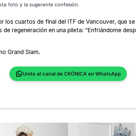
sta foto y la sugerente confesión.
los cuartos de final del ITF de Vancouver, que se d
 de regeneración en una pileta: “Enfriándome despu
imo Grand Slam.
Unite al canal de CRÓNICA en WhatsApp