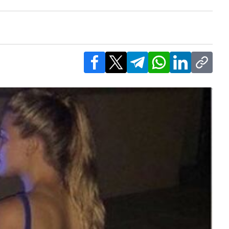
Facebook
X
Telegram
WhatsApp
LinkedIn
Copy l