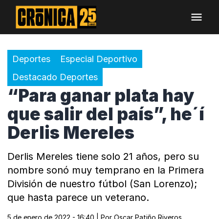
Deportes
Especial Deportivo
Destacado Deportes
“Para ganar plata hay
que salir del país”, he´í
Derlis Mereles
Derlis Mereles tiene solo 21 años, pero su
nombre sonó muy temprano en la Primera
División de nuestro fútbol (San Lorenzo);
que hasta parece un veterano.
5 de enero de 2022 - 16:40
| Por
Oscar Patiño Riveros