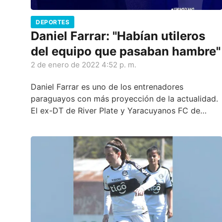
DEPORTES
Daniel Farrar: "Habían utileros
del equipo que pasaban hambre"
2 de enero de 2022 4:52 p. m.
Daniel Farrar es uno de los entrenadores
paraguayos con más proyección de la actualidad.
El ex-DT de River Plate y Yaracuyanos FC de
Venezuela, entre otros, habló con Crónica digital
sobre las circunstancias que hicieron que nazca en
Estados Unidos, el tiempo que trabajó para el
Barcelona de España, su experiencia en el fútbol
de Venezuela y la tarea que viene haciendo como
Coordinador General de las Divisiones Formativas
de Sol de América.