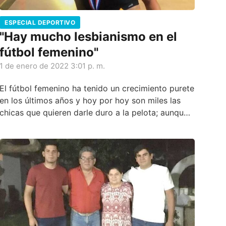
ESPECIAL DEPORTIVO
"Hay mucho lesbianismo en el
fútbol femenino"
1 de enero de 2022 3:01 p. m.
El fútbol femenino ha tenido un crecimiento purete
en los últimos años y hoy por hoy son miles las
chicas que quieren darle duro a la pelota; aunque
también están las que no encuentran apoyo en sus
padres porque a estos no les gusta, ya que
muchos creen que en los equipos de chicas hay
mucho lesbianismo.